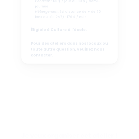
Per diem
 : 60 $ / jour ou 30 $ / demi-
journée
Hébergement
 (si distance de + de 70 
kms du H1S 2A7) : 176 $ / nuit. 
Éligible à Culture à l'école.
Pour des ateliers dans nos locaux ou 
toute autre question, veuillez nous 
contacter.
Je veux organiser cet atelier !