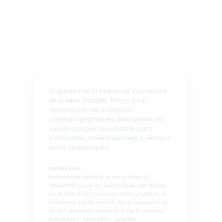
En partant de la séquence d'ouverture 
de la série 
Stranger Things
, pour 
terminer par ses influences 
cinématographiques, découvrons les 
subtils rouages nous permettant 
d'accrocher immédiatement à certains 
récits fantastiques.
Public visé 
Davantage destiné à des élèves du 
deuxième cycle du secondaire, cet atelier 
peut être offert pour les enseignant.es. Il 
s'adresse également à des participant·es 
ayant une base d'intérêt pour le cinéma.
Disciplines : Français - Anglais