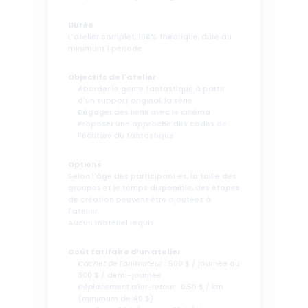
Durée 
L’atelier complet, 100% théorique, dure au 
minimum 1 période.
Objectifs de l'atelier 
Aborder le genre fantastique à partir 
d'un support original, la série
Dégager des liens avec le cinéma
Proposer une approche des codes de 
l'écriture du fantastique
Options 
Selon l'âge des participant·es, la taille des 
groupes et le temps disponible, des étapes 
de création peuvent être ajoutées à 
l'atelier.
Aucun matériel requis.
Coût tarifaire d’un atelier 
Cachet de l'animateur
 : 500 $ / journée ou 
300 $ / demi-journée. 
Déplacement aller-retour
 : 0,59 $ / km 
(minimum de 40 $)