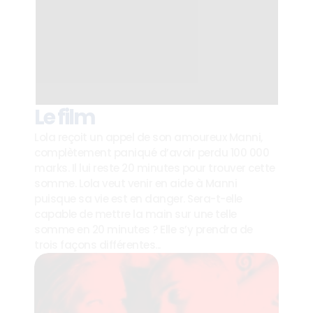
Le film
Lola reçoit un appel de son amoureux Manni, 
complètement paniqué d’avoir perdu 100 000 
marks. Il lui reste 20 minutes pour trouver cette 
somme. Lola veut venir en aide à Manni 
puisque sa vie est en danger. Sera-t-elle 
capable de mettre la main sur une telle 
somme en 20 minutes ? Elle s’y prendra de 
trois façons différentes...