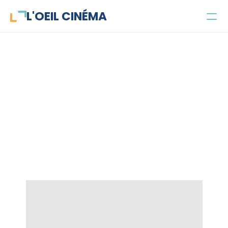
L'OEIL CINÉMA
Concours
Parlecinéma
Projets
Cours, Lola, cours
Public et objectifs
L'équipe
Contact
Jeune public
Enseignant·es
Parascolaire
Santé mentale
Recherche universitaire