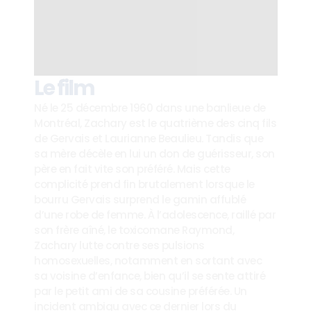
Le film
Né le 25 décembre 1960 dans une banlieue de 
Montréal, Zachary est le quatrième des cinq fils 
de Gervais et Laurianne Beaulieu. Tandis que 
sa mère décèle en lui un don de guérisseur, son 
père en fait vite son préféré. Mais cette 
complicité prend fin brutalement lorsque le 
bourru Gervais surprend le gamin affublé 
d’une robe de femme. À l’adolescence, raillé par 
son frère aîné, le toxicomane Raymond, 
Zachary lutte contre ses pulsions 
homosexuelles, notamment en sortant avec 
sa voisine d’enfance, bien qu’il se sente attiré 
par le petit ami de sa cousine préférée. Un 
incident ambigu avec ce dernier lors du 