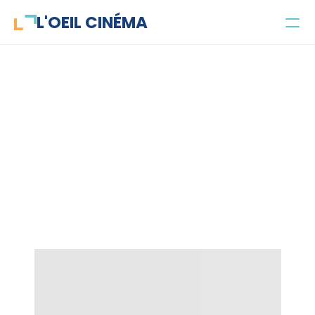
L'OEIL CINÉMA
Concours
Parlecinéma
C.R.A.Z.Y.
Projets
Public et objectifs
L'équipe
Contact
Jeune public
Enseignant·es
Parascolaire
Santé mentale
Recherche universitaire