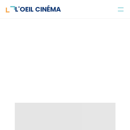
L'OEIL CINÉMA
Concours
Parlecinéma
Projets
La Fureur de vivre
Public et objectifs
L'équipe
Contact
Jeune public
Enseignant·es
Parascolaire
Santé mentale
Recherche universitaire