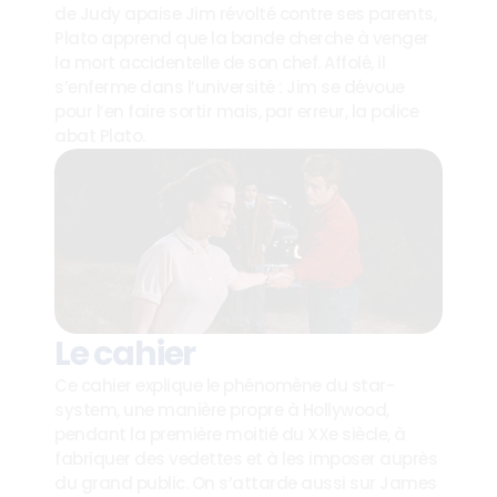
de Judy apaise Jim révolté contre ses parents, 
Plato apprend que la bande cherche à venger 
la mort accidentelle de son chef. Affolé, il 
s’enferme dans l’université : Jim se dévoue 
pour l’en faire sortir mais, par erreur, la police 
abat Plato.
Le cahier
Ce cahier explique le phénomène du star-
system, une manière propre à Hollywood, 
pendant la première moitié du XXe siècle, à 
fabriquer des vedettes et à les imposer auprès 
du grand public. On s’attarde aussi sur James 