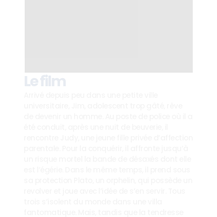
Le film
Arrivé depuis peu dans une petite ville 
universitaire, Jim, adolescent trop gâté, rêve 
de devenir un homme. Au poste de police où il a 
été conduit, après une nuit de beuverie, il 
rencontre Judy, une jeune fille privée d’affection 
parentale. Pour la conquérir, il affronte jusqu’à 
un risque mortel la bande de désaxés dont elle 
est l’égérie. Dans le même temps, il prend sous 
sa protection Plato, un orphelin, qui possède un 
revolver et joue avec l’idée de s’en servir. Tous 
trois s’isolent du monde dans une villa 
fantomatique. Mais, tandis que la tendresse 