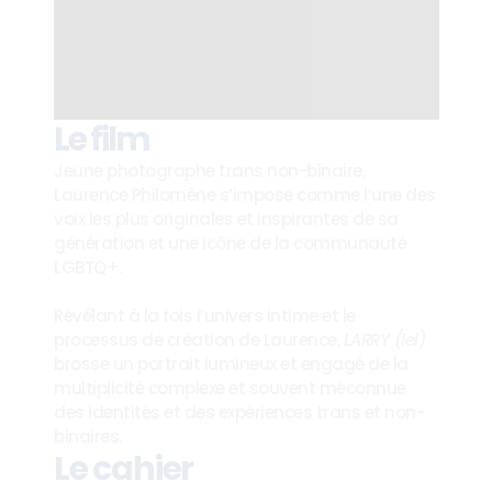
Le film
Jeune photographe trans non-binaire, 
Laurence Philomène s’impose comme l’une des 
voix les plus originales et inspirantes de sa 
génération et une icône de la communauté 
LGBTQ+.
Révélant à la fois l’univers intime et le 
processus de création de Laurence, 
LARRY (iel)
brosse un portrait lumineux et engagé de la 
multiplicité complexe et souvent méconnue 
des identités et des expériences trans et non-
binaires.
Le cahier