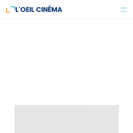
L'OEIL CINÉMA
Concours
Parlecinéma
Projets
LARRY (iel)
Public et objectifs
L'équipe
Contact
Jeune public
Enseignant·es
Parascolaire
Santé mentale
Recherche universitaire