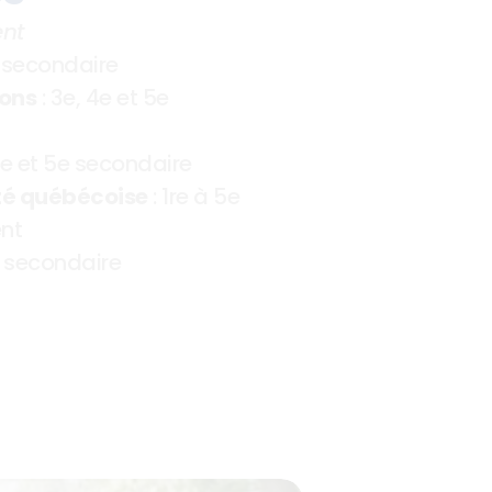
ent
5e secondaire
ions
 : 3e, 4e et 5e 
 4e et 5e secondaire
té québécoise
 : 1re à 5e 
nt
5e secondaire