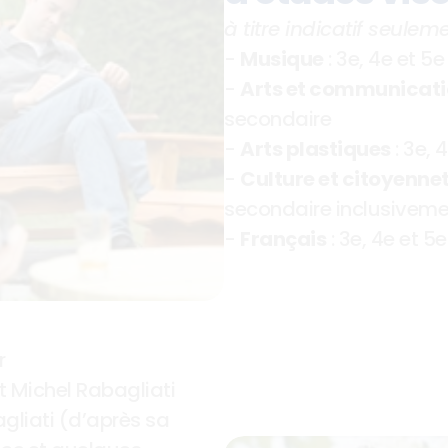
à titre indicatif seulem
- 
Musique
 : 3e, 4e et 
- 
Arts et communicat
secondaire
- 
Arts plastiques
 : 3e,
- 
Culture et citoyenne
secondaire inclusiveme
- 
Français
 : 3e, 4e et 
r
et Michel Rabagliati
gliati (d’après sa 