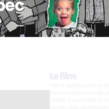
bec
Le film
Paul à Québec
 c’est la v
dans ce qu’elle a de plus 
difficile à surmonter. Avec
famille, nous sommes témo