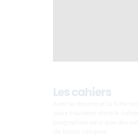
Les cahiers
Avec le résumé et la fiche tec
vous trouverez dans le cahier
biographies ainsi que des ext
de textes critiques. 