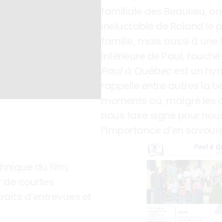
familiale des Beaulieu, on
inéluctable de Roland le p
famille, mais aussi à une 
Paul à Québec
 est un hym
rappelle entre autres la b
moments où, malgré les ad
nous faire signe pour nous
l’importance d’en savourer
hnique du film, 
 de courtes 
raits d’entrevues et 