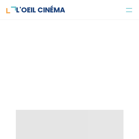
L'OEIL CINÉMA
Concours
Parlecinéma
Projets
Le Show Truman
Public et objectifs
L'équipe
Contact
Jeune public
Enseignant·es
Parascolaire
Santé mentale
Recherche universitaire