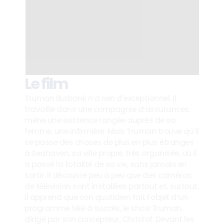
Le film
Truman Burbank n’a rien d’exceptionnel. Il 
travaille dans une compagnie d’assurances, 
mène une existence rangée auprès de sa 
femme, une infirmière. Mais Truman trouve qu’il 
se passe des choses de plus en plus étranges 
à Seahaven, sa ville propre, très organisée, où il 
a passé la totalité de sa vie, sans jamais en 
sortir. Il découvre peu à peu que des caméras 
de télévision sont installées partout et, surtout, 
il apprend que son quotidien fait l’objet d’un 
programme télé à succès, le show Truman, 
dirigé par son concepteur, Christof. Devant les 