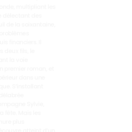
nde, multipliant les 
 délectant des 
il de la soixantaine, 
 problèmes 
 financiers. Il 
deux fils, le 
nt la voie 
on premier roman, et 
périeur dans une 
. S’installant 
délabrée 
ompagne Sylvie, 
 fête. Mais les 
ure plus 
couvre atteint d’un 