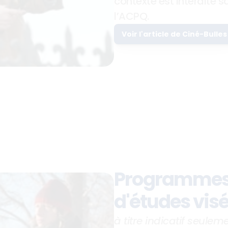
contexte est interdite sa
l’ACPQ.
Voir l'article de Ciné-Bulles
Programmes
d'études vis
à titre indicatif seulem