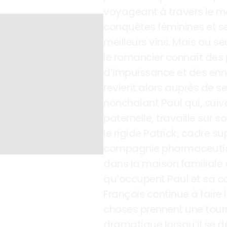
voyageant à travers le mo
conquêtes féminines et se
meilleurs vins. Mais au seu
le romancier connaît des
d’impuissance et des ennuis
revient alors auprès de ses 
nonchalant Paul qui, suiva
paternelle, travaille sur s
le rigide Patrick, cadre su
compagnie pharmaceutique
dans la maison familiale 
qu’occupent Paul et sa c
François continue à faire la
choses prennent une tourn
dramatique lorsqu’il se dé