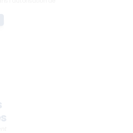
ns l’autorisation de 
 
és
ent