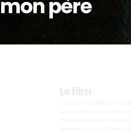
c mon père
Le film
L’écrivain québécois Franço
qu’un seul roman, mais qu
mythique. Grâce à ses droit
pleinement profité des plais