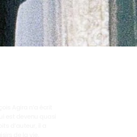
is Agira n’a écrit 
i est devenu quasi 
s d’auteur, il a 
irs de la vie, 