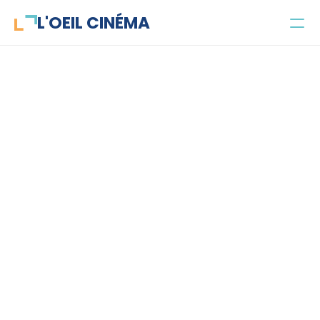
L'OEIL CINÉMA
Concours
Parlecinéma
Projets
Atelier Montage
Public et objectifs
L'équipe
Contact
Jeune public
Enseignant·es
Parascolaire
Santé mentale
Recherche universitaire