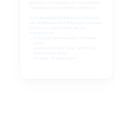
gratuites sont épuisées, des frais peuvent 
s’appliquer selon certaines conditions. 
Voici 
les coûts tarifaire 
d’un atelier en 
cas de dépassement des places gratuites 
et selon les disponibilités de nos 
intervenant
·
es
 : 
Cachet de l'animateur
·trice
 : 300 $ par 
atelier.
Déplacement aller-retour 
: 0,59 $ / km 
(minimum de 40 $). 
Per diem
 : 30 $ par atelier